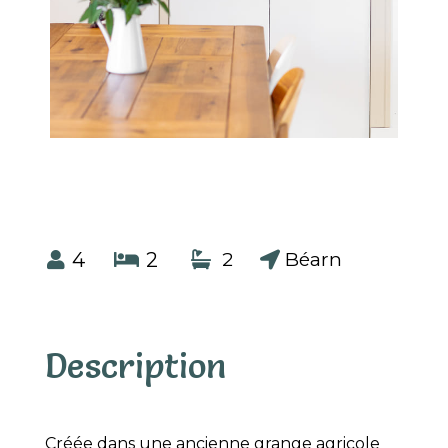
4
2
2
Béarn




Description
Créée dans une ancienne grange agricole