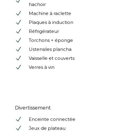
N
hachoir
N
Machine à raclette
N
Plaques à induction
N
Réfrigérateur
N
Torchons + éponge
N
Ustensiles plancha
N
Vaisselle et couverts
N
Verres à vin
Divertissement
N
Enceinte connectée
N
Jeux de plateau