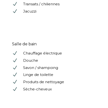
N
Transats / chiliennes
N
Jacuzzi
Salle de bain
N
Chauffage électrique
N
Douche
N
Savon / shampoing
N
Linge de toilette
N
Produits de nettoyage
N
Sèche-cheveux