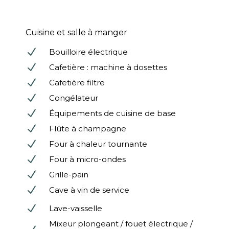
Cuisine et salle à manger
N
Bouilloire électrique
N
Cafetière : machine à dosettes
N
Cafetière filtre
N
Congélateur
N
Équipements de cuisine de base
N
Flûte à champagne
N
Four à chaleur tournante
N
Four à micro-ondes
N
Grille-pain
N
Cave à vin de service
N
Lave-vaisselle
Mixeur plongeant / fouet électrique /